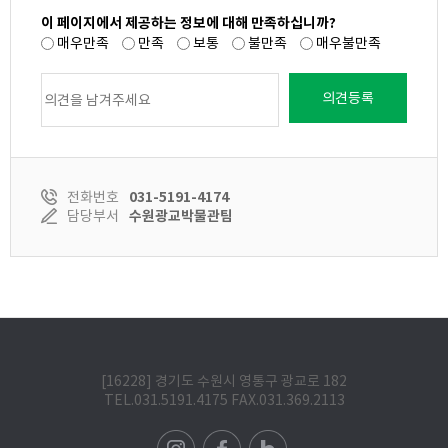
이 페이지에서 제공하는 정보에 대해 만족하십니까?
매우만족
만족
보통
불만족
매우불만족
의견등록
전화번호
031-5191-4174
담당부서
수원광교박물관팀
[16228] 경기도 수원시 영통구 광교로 182
TEL.031.5191.4175 FAX.031.369.2113