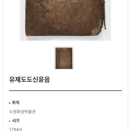
유제도도신윤음
위치
수원화성박물관
시기
1794년