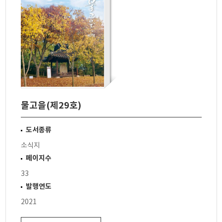
물고을(제29호)
도서종류
소식지
페이지수
33
발행연도
2021