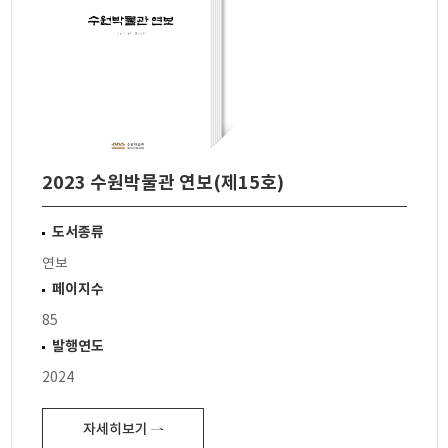
2023 수원박물관 연보(제15호)
도서종류
연보
페이지수
85
발행연도
2024
자세히보기 ⇀