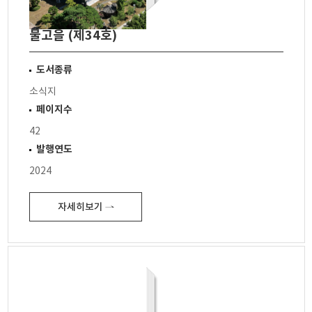
물고을 (제34호)
도서종류
소식지
페이지수
42
발행연도
2024
자세히보기 ⇀