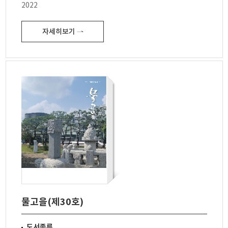
2022
자세히보기 ⇀
물고을(제30호)
도서종류