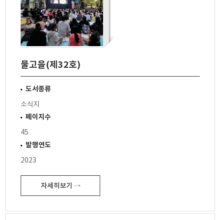
물고을(제32호)
도서종류
소식지
페이지수
45
발행연도
2023
자세히보기 ⇀