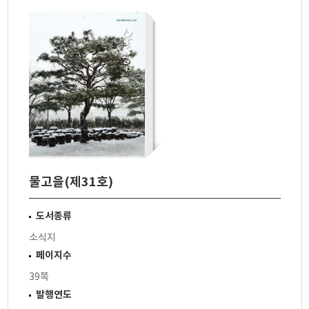
물고을(제31호)
도서종류
소식지
페이지수
39쪽
발행연도