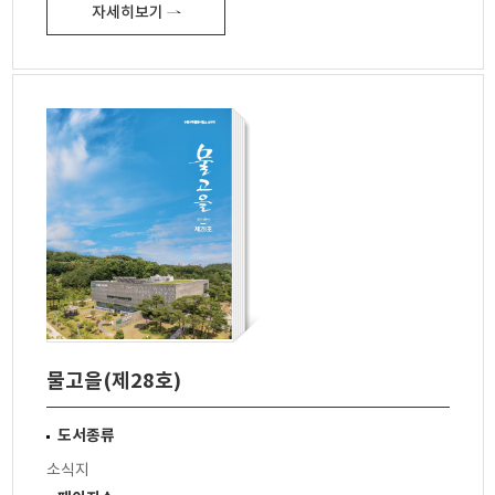
자세히보기 ⇀
물고을(제28호)
도서종류
소식지