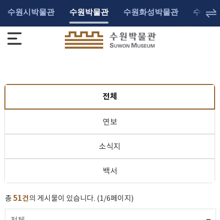
수원시박물관
수원박물관
수원화성박물관
수원광
전체
연보
소식지
백서
총
51건
의 게시물이 있습니다. (1/6페이지)