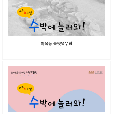
이목동 돌덧널무덤