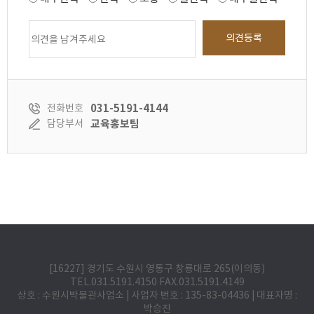
의견등록
031-5191-4144
전화번호
교육홍보팀
담당부서
[16227] 경기도 수원시 영통구 창룡대로 265(이의동)
TEL.031.5191.4150 FAX.031.5191.4149
상호 : 수원시박물관사업소 | 사업자 번호 : 135-83-04436 | 대표자명 :
박승진