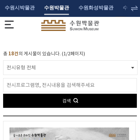
수원시박물관
수원박물관
수원화성박물관
수원광
총
18건
의 게시물이 있습니다. (1/2페이지)
검색