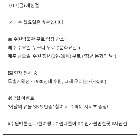
7/17(금) 제헌절
📌 매주 월요일은 휴관입니다.
🎟️ 수원박물관 무료 입장 찬스!
매주 수요일: 누구나 무료 (‘문화요일’)
매주 금요일: 수원 청년(19~39세) 무료 (‘청년 문화의 날’)
🖼️ 현재 전시 중
특별기획전 <1980년대 수원, 그해 우리는> (~8/30)
🎁 7월 이벤트
‘이달의 유물 SNS 인증’ 참여 시 수박이 지비츠 증정!
#수원박물관 #7월여행 #수원나들이 #수원가볼만한곳 #사진전