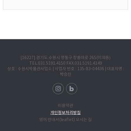
[16227] 경기도 수원시 영통구 창룡대로 265(이의동)
TEL.031.5191.4150 FAX.031.5191.4149
상호 : 수원시박물관사업소 | 사업자 번호 : 135-83-04436 | 대표자명 :
박승진
이용약관
개인정보처리방침
영어 안내서(leaflet)
오시는 길