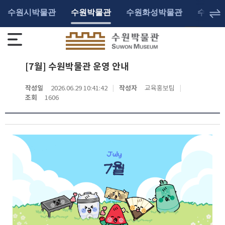
수원시박물관
수원박물관
수원화성박물관
수원광
[7월] 수원박물관 운영 안내
작성일
2026.06.29 10:41:42
작성자
교육홍보팀
조회
1606