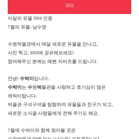
이달의 유물
SNS
인증
7
월의 유물
:
남수문
수원박물관에서 매달 새로운 유물을 만나고
,
사진 찍고
, SNS
에 공유해보세요
!
참여해주신 분께는 예쁜 지비츠를 드립니다
.
안녕
!
수박이
입니다
.
수박이
는
수
원
박
물관을 사랑하고 호기심이 많은
캐릭터랍니다
.
박물관 구석구석을 탐험하며 유물들과 친구가 되고
,
새로운 소식을 사람들에게 전해 주기도 해요
.
7
월에 수박이와 함께 찾아볼 곳은
수원박물관 안에 있는
‘
남수문
’
포토존입니다
.