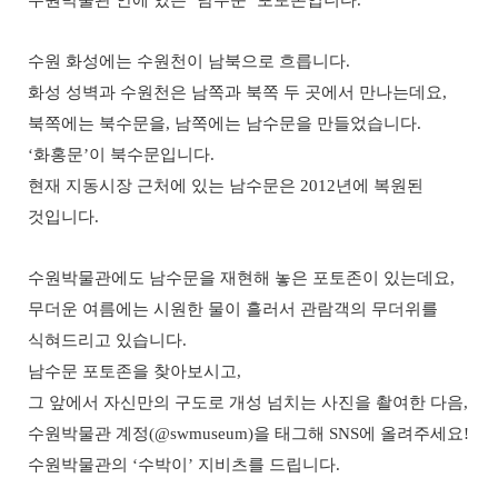
수원 화성에는 수원천이 남북으로 흐릅니다
.
화성 성벽과 수원천은 남쪽과 북쪽 두 곳에서 만나는데요
,
북쪽에는 북수문을
,
남쪽에는 남수문을 만들었습니다
.
‘
화홍문
’
이 북수문입니다
.
현재 지동시장 근처에 있는 남수문은
2012
년에 복원된
것입니다
.
수원박물관에도 남수문을 재현해 놓은 포토존이 있는데요
,
무더운 여름에는 시원한 물이 흘러서 관람객의 무더위를
식혀드리고 있습니다
.
남수문 포토존을 찾아보시고
,
그 앞에서 자신만의 구도로 개성 넘치는 사진을 촬여한 다음
,
수원박물관 계정
(@swmuseum)
을 태그해
SNS
에 올려주세요
!
수원박물관의
‘
수박이
’
지비츠를 드립니다
.