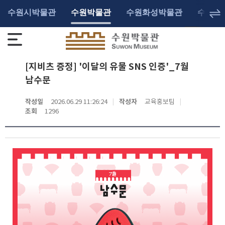
수원시박물관
수원박물관
수원화성박물관
수원광
[지비츠 증정] '이달의 유물 SNS 인증'_7월
남수문
작성일
2026.06.29 11:26:24
작성자
교육홍보팀
조회
1296