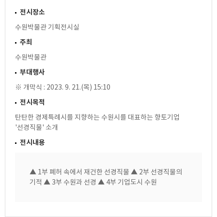
전시장소
수원박물관 기획전시실
주최
수원박물관
부대행사
※ 개막식 : 2023. 9. 21.(목) 15:10
전시목적
탄탄한 경제특례시를 지향하는 수원시를 대표하는 향토기업
'선경직물' 소개
전시내용
▲ 1부 폐허 속에서 재건한 선경직물 ▲ 2부 선경직물의
기적 ▲ 3부 수원과 선경 ▲ 4부 기업도시 수원