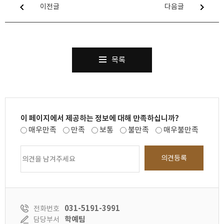
이전글
다음글
목록
이 페이지에서 제공하는 정보에 대해 만족하십니까?
매우만족
만족
보통
불만족
매우불만족
의견등록
031-5191-3991
전화번호
학예팀
담당부서