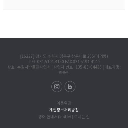
[16227] 경기도 수원시 영통구 창룡대로 265(이의동)
TEL.031.5191.4150 FAX.031.5191.4149
상호 : 수원시박물관사업소 | 사업자 번호 : 135-83-04436 | 대표자명 :
박승진
이용약관
개인정보처리방침
영어 안내서(leaflet)
오시는 길