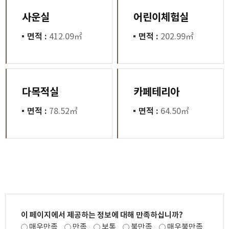
사운실
어린이체험실
면적 :
412.09㎡
면적 :
202.99㎡
다목적실
카페테리아
면적 :
78.52㎡
면적 :
64.50㎡
이 페이지에서 제공하는 정보에 대해 만족하십니까?
매우만족
만족
보통
불만족
매우불만족