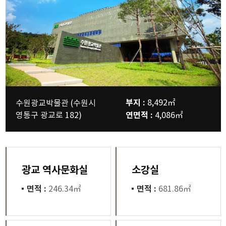
부지 :
8,492㎡
수원광교박물관 (수원시
영통구 광교로 182)
연면적 :
4,086㎡
광교 역사문화실
소강실
면적 :
246.34㎡
면적 :
681.86㎡