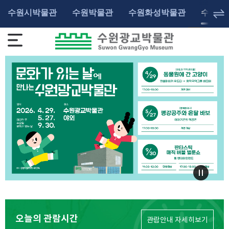
수원시박물관
수원박물관
수원화성박물관
수원광
오늘의 관람시간
관람안내 자세히보기